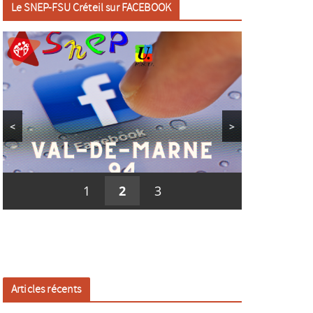
Le SNEP-FSU Créteil sur FACEBOOK
<
>
1
2
3
Articles récents