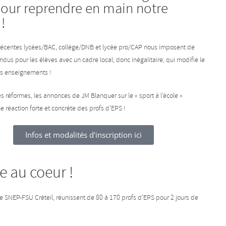
pour reprendre en main notre
!
récentes lycées/BAC, collège/DNB et lycée pro/CAP nous imposent de
endus pour les élèves avec un cadre local, donc inégalitaire, qui modifie le
os enseignements !
es réformes, les annonces de JM Blanquer sur le « sport à l’école »
e réaction forte et concrète des profs d’EPS !
Infos et modalités d'inscription ici
e au coeur !
le SNEP-FSU Créteil, réunissent de 80 à 170 profs d’EPS pour 2 jours de