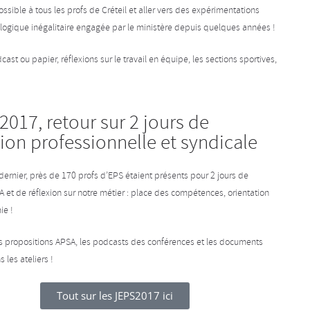
ssible à tous les profs de Créteil et aller vers des expérimentations
a logique inégalitaire engagée par le ministère depuis quelques années !
t ou papier, réflexions sur le travail en équipe, les sections sportives,
2017, retour sur 2 jours de
ion professionnelle et syndicale
rnier, près de 170 profs d’EPS étaient présents pour 2 jours de
 et de réflexion sur notre métier : place des compétences, orientation
ie !
es propositions APSA, les podcasts des conférences et les documents
 les ateliers !
Tout sur les JEPS2017 ici