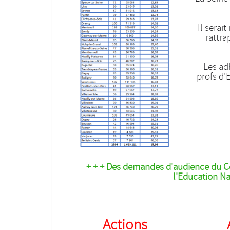
Il serai
rattra
Les adh
profs d'
+ + + Des demandes d'audience du C
l'Education Na
Actions