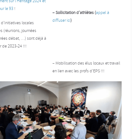
ent sur l’Héritage 2024 et
ur le 93
!
– Sollicitation d’athlètes (
appel à
diffuser ici
)
d’initiatives locales
s (réunions, journées
irées débat, …) sont déjà à
ur de 2023-24 !!!
–
Mobilisation des élus locaux et travail
en lien avec les profs d’EPS !!!