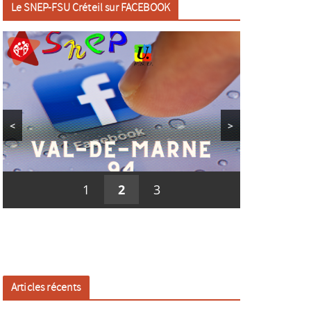
Le SNEP-FSU Créteil sur FACEBOOK
<
>
1
2
3
Articles récents