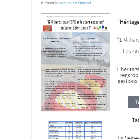
diffuser la
version en ligne ici
.
"
Héritag
"1 Millia
Les si
L'héritag
regardo
gestions 
T
Ta
La Seine