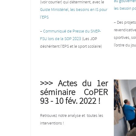
au gouvernem
(voir courrier) qui déterminent, avec le
les besoin po
Guide Ministériel, les besoins en IS pour
l’EPS
– Des projets 
revendicative
–
Communiqué de Presse du SNEP-
sportives, so
FSU lors de la SOP 2023
(Les JOP
l’ordre du jo
déshéritent l’EPS et le sport scolaire)
>>> Actes du 1er
séminaire CoPER
93 - 10 fév. 2022 !
Retrouvez notre analyse et toutes les
interventions !