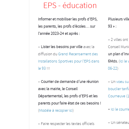
EPS - éducation
Informer et mobiliser les profs d’EPS,
Plusieurs vi
les parents, les profs d’écoles… sur
93 » :
l’année 2023-24 et après :
– 2 villes ont
–
Lister les besoins par ville
avec la
Conseil Munic
diffusion du
Grand Recensement des
un plan d’in
Installations Sportives pour l’EPS dans
6Mds.
(
Ici le
le 93
!!!
06-22
)
–
Courrier de demande d’une réunion
– Un
voeu su
avec la mairie, le Conseil
bouclier tarif
Départemental, les profs d’EPS et les
Courneuve (1
parents pour faire état de ces besoins !
+
Ici le courr
(
Modèle à recopier ici
)
– Un sénate
– Faire respecter les textes officiels