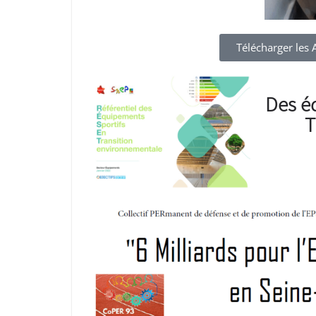
Télécharger les A
Des é
T