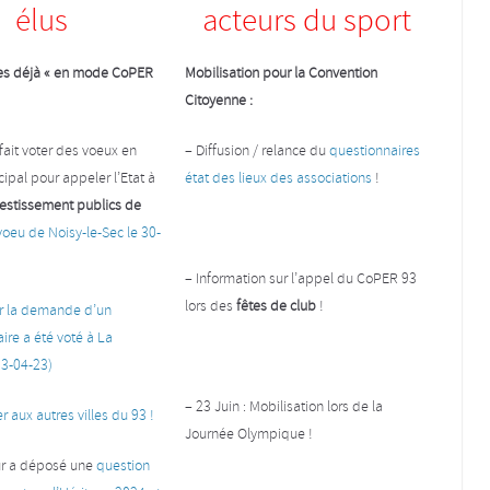
élus
acteurs du sport
lles déjà « en mode CoPER
Mobilisation pour la Convention
Citoyenne :
 fait voter des voeux en
– Diffusion / relance du
questionnaires
ipal pour appeler l’Etat à
état des lieux des associations
!
vestissement publics de
 voeu de Noisy-le-Sec le 30-
– Information sur l’appel du CoPER 93
lors des
fêtes de club
!
r la demande d’un
aire a été voté à La
3-04-23)
– 23 Juin : Mobilisation lors de la
ier aux autres villes du 93 !
Journée Olympique !
ur a déposé une
question