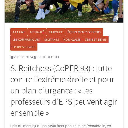
A LA UNE
ACTUALITÉ
ÇA BOUGE
ÉQUIPEMENTS SPORTIFS
LES COMMUNIQUÉS
MILITANTS
NON CLASSÉ
SEINE-ST-DENIS
SPORT SCOLAIRE
23 juin 2024
SECR. DEP. 93
S. Reitchess (CoPER 93) : lutte
contre l’extrême droite et pour
un plan d’urgence : « les
professeurs d’EPS peuvent agir
ensemble »
Lors du meeting du nouveau front populaire de Romainville, en