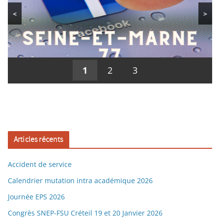
<
>
1
2
3
Articles récents
Accident de service
Calendrier mutation intra académique 2026
Journée EPS 2026
Congrès SNEP-FSU Créteil 19 et 20 Janvier 2026