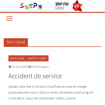
Passer
au
contenu
Non classé
NON CLASSÉ
SANTÉ ET CHSCT
16 avril 2026
Elie Bovagnet
Accident de service
Ajoutez votre titre ici Annexe-1-Certificat-de-prise-en-charge-
provisoireLorem ipsum dolor sit amet, consectetur adipiscing elit.
Ut elit tellus, luctus nec ullamcorper mattis, pulvinar