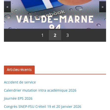
<
>
1
2
3
Articles récents
Accident de service
Calendrier mutation intra académique 2026
Journée EPS 2026
Congrès SNEP-FSU Créteil 19 et 20 Janvier 2026