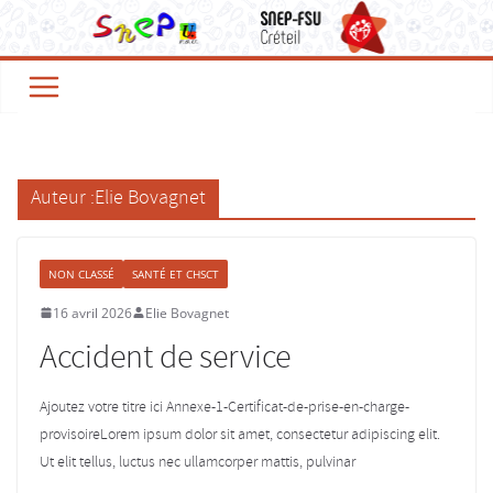
Passer
au
contenu
Auteur :
Elie Bovagnet
NON CLASSÉ
SANTÉ ET CHSCT
16 avril 2026
Elie Bovagnet
Accident de service
Ajoutez votre titre ici Annexe-1-Certificat-de-prise-en-charge-
provisoireLorem ipsum dolor sit amet, consectetur adipiscing elit.
Ut elit tellus, luctus nec ullamcorper mattis, pulvinar