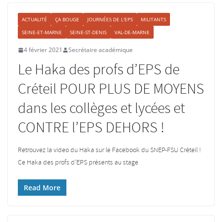
ACTUALITÉ
ÇA BOUGE
JOURNÉES DE L'EPS
MILITANTS
SEINE-ET-MARNE
SEINE-ST-DENIS
VAL-DE-MARNE
4 février 2021
Secrétaire académique
Le Haka des profs d’EPS de
Créteil POUR PLUS DE MOYENS
dans les collèges et lycées et
CONTRE l’EPS DEHORS !
Retrouvez la video du Haka sur le Facebook du SNEP-FSU Créteil !
Ce Haka des profs d’EPS présents au stage
Read More