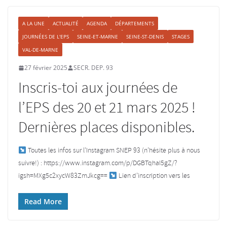
A LA UNE
ACTUALITÉ
AGENDA
DÉPARTEMENTS
JOURNÉES DE L'EPS
SEINE-ET-MARNE
SEINE-ST-DENIS
STAGES
VAL-DE-MARNE
27 février 2025
SECR. DEP. 93
Inscris-toi aux journées de
l’EPS des 20 et 21 mars 2025 !
Dernières places disponibles.
Toutes les infos sur l’Instagram SNEP 93 (n’hésite plus à nous
suivre!) : https://www.instagram.com/p/DGBTqhaI5gZ/?
igsh=MXg5c2xycW83ZmJkcg==
Lien d’inscription vers les
Read More